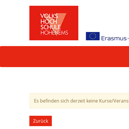
Es befinden sich derzeit keine Kurse/Veran
Zurück