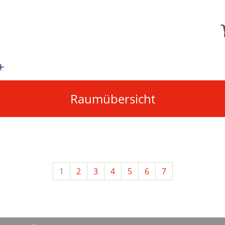
Raumübersicht
1
2
3
4
5
6
7