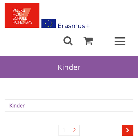
Toggle
navigat
Kinder
Kinder
1
2